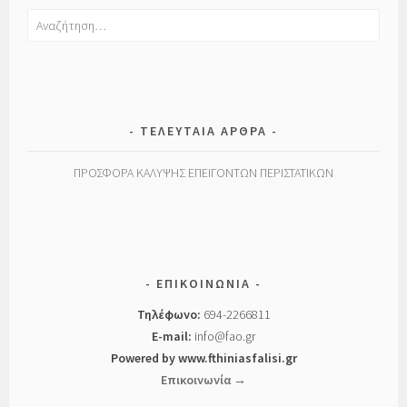
Αναζήτηση
για:
ΤΕΛΕΥΤΑΊΑ ΆΡΘΡΑ
ΠΡΟΣΦΟΡΑ ΚΑΛΥΨΗΣ ΕΠΕΙΓΟΝΤΩΝ ΠΕΡΙΣΤΑΤΙΚΩΝ
ΕΠΙΚΟΙΝΩΝΊΑ
Τηλέφωνο:
694-2266811
E-mail:
info@fao.gr
Powered by www.fthiniasfalisi.gr
Επικοινωνία →