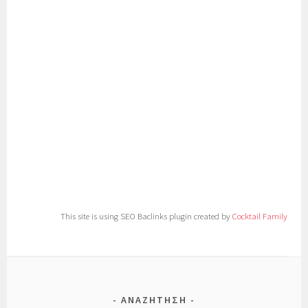
ich habe erklärt mit diese zwei Spieler: nach Dortmund
brauchen vielleicht Halbzeit Pause. Ich habe auch
andere Mannschaften gesehen in Europa nach diese
Mittwoch.
Ich habe gesehen auch zwei Tage die Training. Ein
Trainer ist nicht ein Idiot! Ein Trainer sei sehen was
passieren in Platz. In diese Spiel es waren zwei, drei
diese Spieler waren schwach wie eine Flasche leer!
Haben Sie gesehen Mittwoch, welche Mannschaft hat
gespielt Mittwoch? Hat gespielt Mehmet oder gespielt
Basler oder hat gespielt Trapattoni? Diese Spieler
beklagen mehr als
This site is using SEO Baclinks plugin created by
Cocktail Family
ΑΝΑΖΉΤΗΣΗ