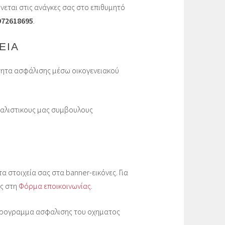
εται στις ανάγκες σας στο επιθυμητό
72618695
.
ΕΙΑ
ότητα ασφάλισης μέσω οικογενειακού
σφαλιστικους μας συμβουλους
α στοιχεία σας στα banner-εικόνες. Για
ας στη
Φόρμα εποικοινωνίας.
 προγραμμα ασφαλισης του οχηματος