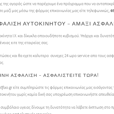
ης της αγοράς ώστε να παρέχουμε ένα πρόγραμμα που να ανταποκρίν
τε μαζί μας μέσω της φόρμας επικοινωνίας μας είτε τηλεφωνικώς,
69
ΦΆΛΙΣΗ ΑΥΤΟΚΙΝΉΤΟΥ – ΑΜΆΞΙ ΑΣΦΆΛ
ίνητα Ι.Χ. και δίκυκλα οποιουδήποτε κυβισμού. Υπάρχει και δυνατ
ειας ειτε της εταιρείας σας.
πτώσεις και θα εχετε καλυτερο συνεχες 24 ωρο service απο τους α
ας.
ΝΉ ΑΣΦΆΛΙΣΗ – ΑΣΦΑΛΙΣΤΕΊΤΕ ΤΏΡΑ!
at]fao.gr είτε συμπληρώστε τις φόρμες επικοινωνίας μας εισάγοντας τ
οκινήτου χωρίς καμία δική σας υποχρέωση επικοινωνήστε απευθεί
συμβόλαιο υγειας δίνουμε τη δυνατότητα να λάβετε έκπτωση στο