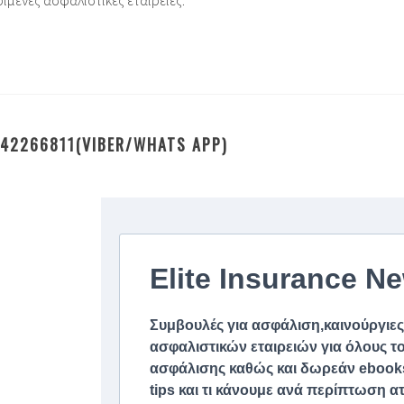
μένες ασφαλιστικές εταιρείες.
42266811(VIBER/WHATS APP)